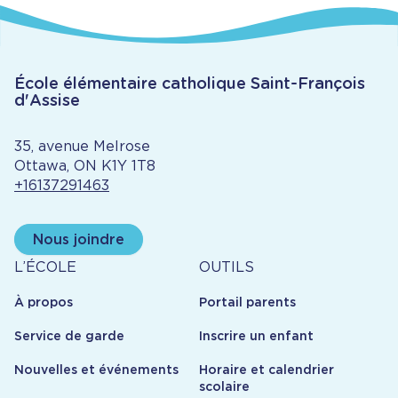
École élémentaire catholique Saint-François
d'Assise
35, avenue Melrose
Ottawa, ON K1Y 1T8
+16137291463
Nous joindre
À
Outils
L’ÉCOLE
OUTILS
propos
À propos
Portail parents
Service de garde
Inscrire un enfant
Nouvelles et événements
Horaire et calendrier
scolaire