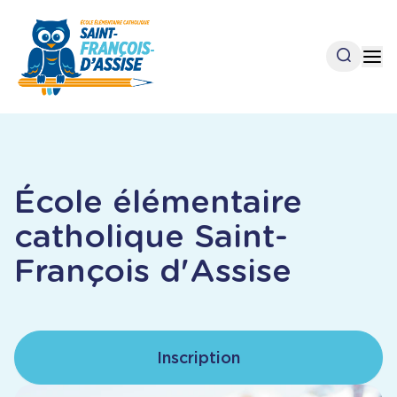
Aller
au
contenu
Open se
Op
principal
École élémentaire
catholique Saint-
François d'Assise
Inscription